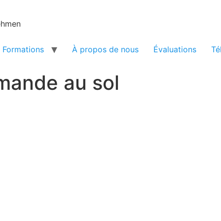
nehmen
Formations
À propos de nous
Évaluations
Té
mande au sol